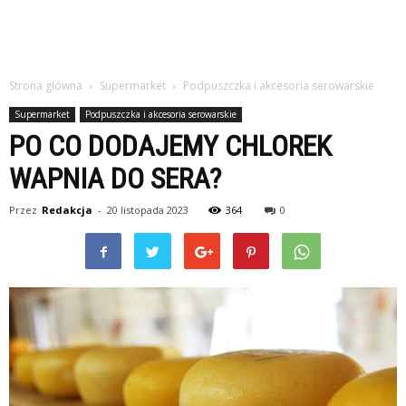
Strona główna
Supermarket
Podpuszczka i akcesoria serowarskie
Supermarket
Podpuszczka i akcesoria serowarskie
PO CO DODAJEMY CHLOREK
WAPNIA DO SERA?
Przez
Redakcja
-
20 listopada 2023
364
0